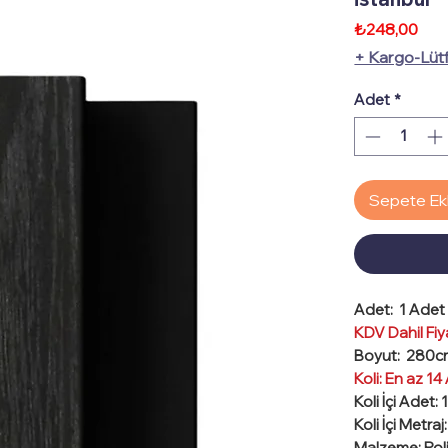
Fiya
₺248,00
+ Kargo-Lüt
Adet
*
Sepete Ek
Adet:
1 Adet 
KDV Dahil Fiya
Boyut
: 280cm
Koli: En az 14
Koli İçi Adet:
Koli İçi Metraj
Malzeme
: Po