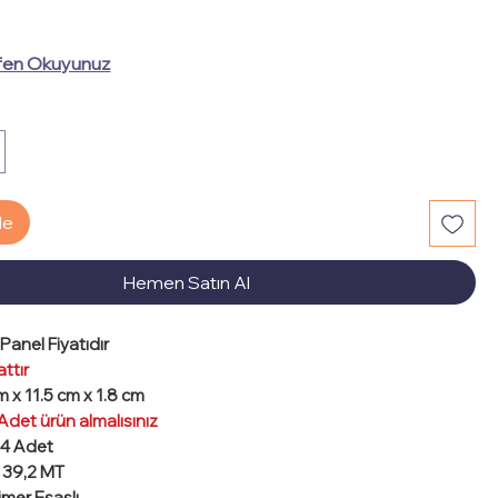
t
fen Okuyunuz
le
Hemen Satın Al
Panel Fiyatıdır
ttır
 x 11.5 cm x 1.8 cm
 Adet ürün almalısınız
14 Adet
:
39,2 MT
limer Esaslı