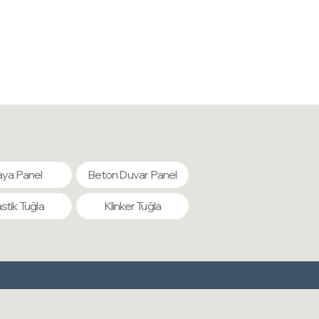
. Geri dönüştürülebilir kaynaklardan üretilmiştir. Sürdürülebilirdir.
ERELERE KARŞI KORUMA
: Polimerik yapısı sayesinde
bakteri, yosun, haşere ve kötü koku oluşumunu engeller.
RMÜLÜ :
Özel içeriği sayesinde boyutsal stabilite ve
luğu sayesinde diğer alternatiflere karşı açık ara en iyi
ya Panel
Beton Duvar Panel
astik Tuğla
Klinker Tuğla