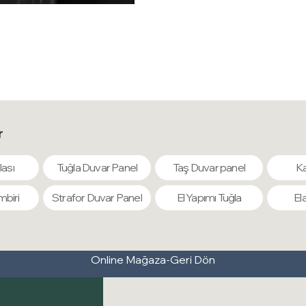
kullanılabilir
KÜF VE HAŞ
mantar, küf, 
POLİMER FO
optimum yoğun
çözümdür.
r
lası
Tuğla Duvar Panel
Taş Duvar panel
Ka
mbiri
Strafor Duvar Panel
El Yapımı Tuğla
El
Online Mağaza-Geri Dön