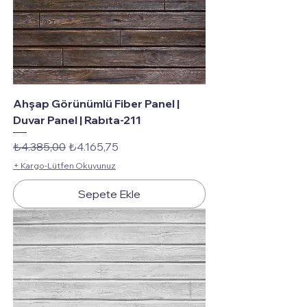
Ahşap Görünümlü Fiber Panel |
Duvar Panel | Rabıta-211
Normal Fiyat
İndirimli Fiyat
₺4.385,00
₺4.165,75
+ Kargo-Lütfen Okuyunuz
Sepete Ekle