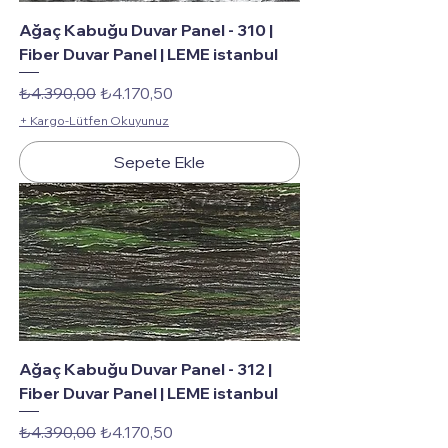
Ağaç Kabuğu Duvar Panel - 310 |
Fiber Duvar Panel | LEME istanbul
Normal Fiyat
İndirimli Fiyat
₺4.390,00
₺4.170,50
+ Kargo-Lütfen Okuyunuz
Sepete Ekle
Ağaç Kabuğu Duvar Panel - 312 |
Fiber Duvar Panel | LEME istanbul
Normal Fiyat
İndirimli Fiyat
₺4.390,00
₺4.170,50