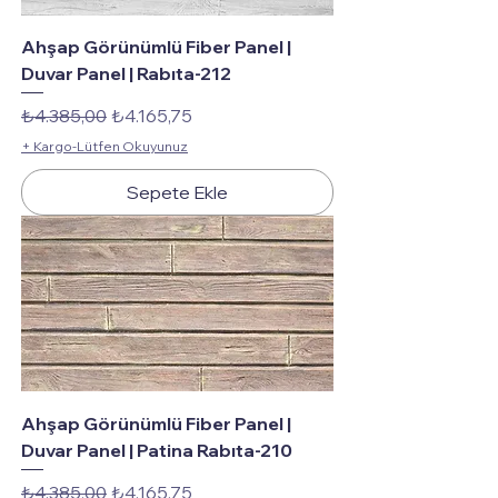
Ahşap Görünümlü Fiber Panel |
Duvar Panel | Rabıta-212
Normal Fiyat
İndirimli Fiyat
₺4.385,00
₺4.165,75
+ Kargo-Lütfen Okuyunuz
Sepete Ekle
Ahşap Görünümlü Fiber Panel |
Duvar Panel | Patina Rabıta-210
Normal Fiyat
İndirimli Fiyat
₺4.385,00
₺4.165,75