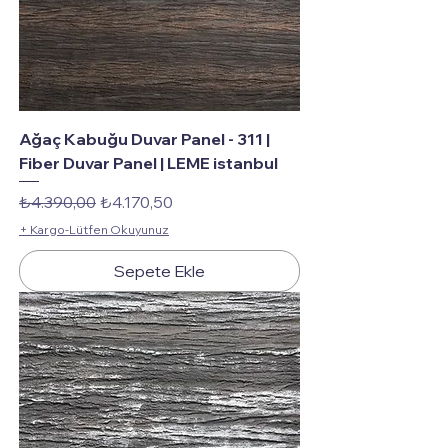
Ağaç Kabuğu Duvar Panel - 311 |
Fiber Duvar Panel | LEME istanbul
Normal Fiyat
İndirimli Fiyat
₺4.390,00
₺4.170,50
+ Kargo-Lütfen Okuyunuz
Sepete Ekle