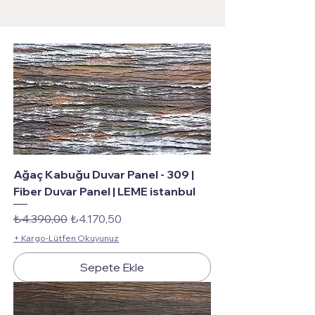
Ağaç Kabuğu Duvar Panel - 309 |
Fiber Duvar Panel | LEME istanbul
Normal Fiyat
İndirimli Fiyat
₺4.390,00
₺4.170,50
+ Kargo-Lütfen Okuyunuz
Sepete Ekle