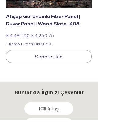
Ahşap Görünümlü Fiber Panel |
Duvar Panel | Wood Slate | 408
Normal Fiyat
İndirimli Fiyat
₺4.485,00
₺4.260,75
+ Kargo-Lütfen Okuyunuz
Sepete Ekle
Bunlar da İlginizi Çekebilir
Kültür Taşı
Kültür Tuğlası