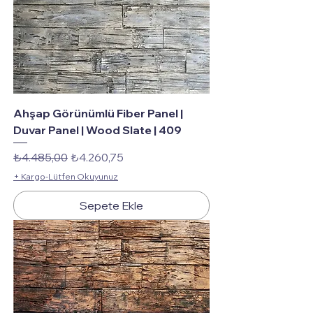
Ahşap Görünümlü Fiber Panel |
Duvar Panel | Wood Slate | 409
Normal Fiyat
İndirimli Fiyat
₺4.485,00
₺4.260,75
+ Kargo-Lütfen Okuyunuz
Sepete Ekle