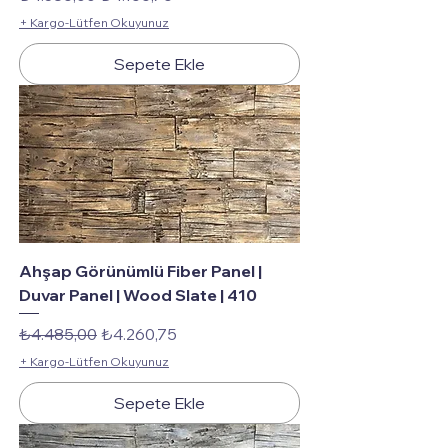
+ Kargo-Lütfen Okuyunuz
Sepete Ekle
Ahşap Görünümlü Fiber Panel |
Duvar Panel | Wood Slate | 410
Normal Fiyat
İndirimli Fiyat
₺4.485,00
₺4.260,75
+ Kargo-Lütfen Okuyunuz
Sepete Ekle