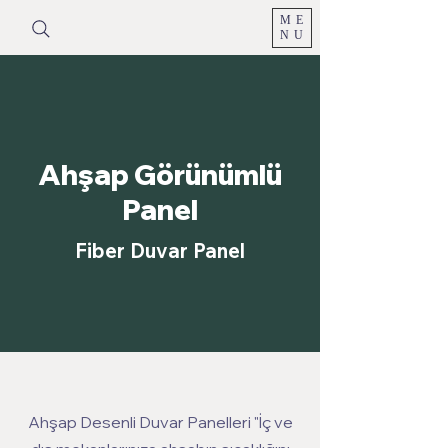
ME
NU
Ahşap Görünümlü
Panel
Fiber Duvar Panel
Ahşap Desenli Duvar Panelleri "İç ve