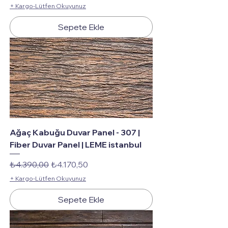
+ Kargo-Lütfen Okuyunuz
Sepete Ekle
Ağaç Kabuğu Duvar Panel - 307 |
Fiber Duvar Panel | LEME istanbul
Normal Fiyat
İndirimli Fiyat
₺4.390,00
₺4.170,50
+ Kargo-Lütfen Okuyunuz
Sepete Ekle