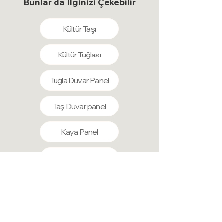
Bunlar da İlginizi Çekebilir
r
e
b
Kültür Taşı
a
ş
ı
n
Kültür Tuğlası
a
₺
5
Tuğla Duvar Panel
8
0
,
Taş Duvar panel
5
0
Kaya Panel
Beton Duvar Panel
Lambiri
Akustik Lambiri