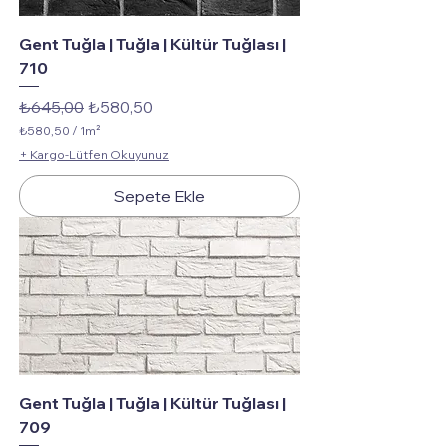
Gent Tuğla | Tuğla | Kültür Tuğlası |
710
Normal Fiyat
İndirimli Fiyat
₺645,00
₺580,50
₺580,50
/
1m²
1
+ Kargo-Lütfen Okuyunuz
M
e
Sepete Ekle
t
r
e
k
a
r
e
b
a
ş
ı
n
a
Gent Tuğla | Tuğla | Kültür Tuğlası |
₺
5
709
8