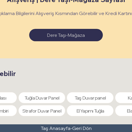
çıklama Bilgilerini Alışveriş Kısmından Görebilir ve Kredi Kartınız
Dere Taşı-Mağaza
ebilir
lası
Tuğla Duvar Panel
Taş Duvar panel
Ka
mbiri
Strafor Duvar Panel
El Yapımı Tuğla
El
Taş Anasayfa-Geri Dön