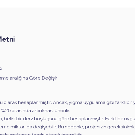
Metni
²
me aralığına Göre Değişir
ü olarak hesaplanmıştır. Ancak, yığma uygulama gibi farklı bir
 %25 arasında artırılması önerilir.
rı, belirli bir derz boşluğuna göre hesaplanmıştır. Farklı bir uy
zeme miktarı da değişebilir. Bu nedenle, projenizin gereksinim
ktarda malzeme temin etmek önemlidir.