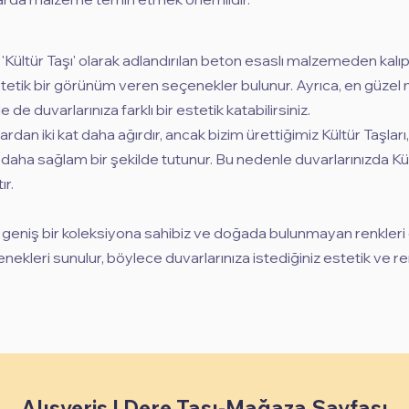
, 'Kültür Taşı' olarak adlandırılan beton esaslı malzemeden kalıp
 estetik bir görünüm veren seçenekler bulunur. Ayrıca, en güze
e de duvarlarınıza farklı bir estetik katabilirsiniz.
rdan iki kat daha ağırdır, ancak bizim ürettiğimiz Kültür Taşları
daha sağlam bir şekilde tutunur. Bu nedenle duvarlarınızda Kül
ır.
eniş bir koleksiyona sahibiz ve doğada bulunmayan renkleri dah
nekleri sunulur, böylece duvarlarınıza istediğiniz estetik ve
Alışveriş | Dere Taşı-Mağaza Sayfası