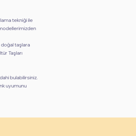
lama tekniği ile
l modellerimizden
, doğal taşlara
tür Taşları
i bulabilirsiniz.
 renk uyumunu