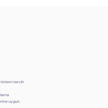
 yöntem tercih
gulama
lerine uygun