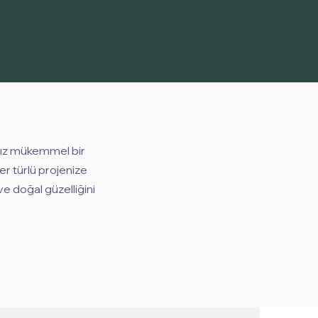
anız mükemmel bir
er türlü projenize
ve doğal güzelliğini