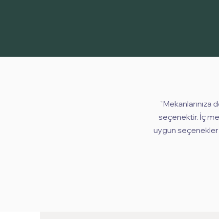
"Mekanlarınıza d
seçenektir. İç me
uygun seçenekler su