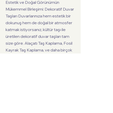
Estetik ve Doğal Görünümün
Mükemmel Birleşimi: Dekoratif Duvar
Taşları Duvarlarınıza hem estetik bir
dokunuş hem de doğal bir atmosfer
katmak istiyorsanız, kültür taşı ile
üretilen dekoratif duvar taşları tam
size göre. Alaçatı Taş Kaplama, Fosil
Kayrak Taş Kaplama, ve daha birçok
seçenek arasından dilediğinizi
seçerek duvarlarınıza doğallığı
getirebilirsiniz.
Kültür Taşları ile Tarihi ve Geleneksel
Bir Dokunuş Köylerin taş duvarlarında
veya eski evlerin dokusunda
gördüğünüz geleneksel taşların
modern versiyonunu arıyorsanız,
kültür taşları tam size göre. Geçmeli